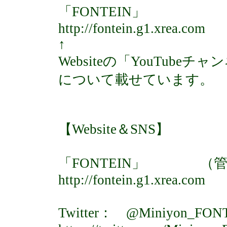
「FONTEIN」
http://fontein.g1.xrea.com
↑
Websiteの「YouTub
について載せています。
【Website＆SNS】
「FONTEIN」 （管理人
http://fontein.g1.xrea.com
Twitter： @Miniyon_FON