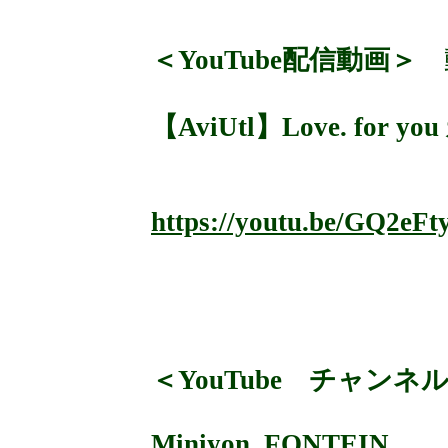
＜YouTube配信動画＞
【AviUtl】Love. for y
https://youtu.be/GQ2eF
＜YouTube チャンネ
Miniyon_FONTEIN