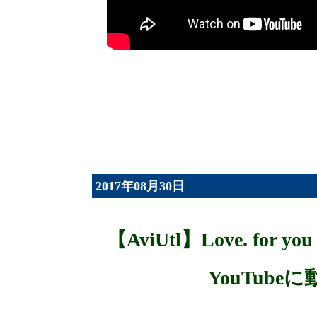
2017年08月30日
【AviUtl】Love. for 
YouTub