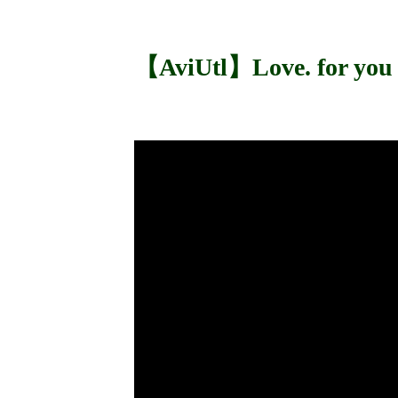
【AviUtl】Love. for 