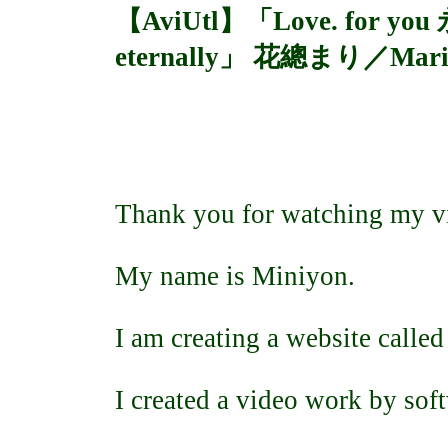
【AviUtl】「Love. for yo
eternally」 花總まり／Mari H
Thank you for watching my v
My name is Miniyon.
I am creating a website call
I created a video work by soft