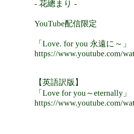
- 花總まり -
YouTube配信限定
「Love. for you 永遠に～」
https://www.youtube.com/w
【英語訳版】
「Love for you～eternally」
https://www.youtube.com/wa